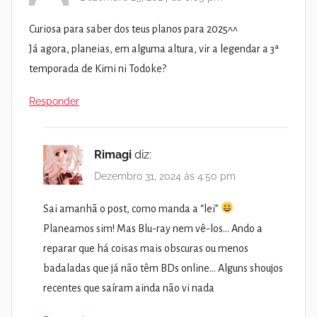
Curiosa para saber dos teus planos para 2025^^
Já agora, planeias, em alguma altura, vir a legendar a 3ª
temporada de Kimi ni Todoke?
Responder
Rimagi
diz:
Dezembro 31, 2024 às 4:50 pm
Sai amanhã o post, como manda a “lei”
Planeamos sim! Mas Blu-ray nem vê-los… Ando a
reparar que há coisas mais obscuras ou menos
badaladas que já não têm BDs online… Alguns shoujos
recentes que saíram ainda não vi nada