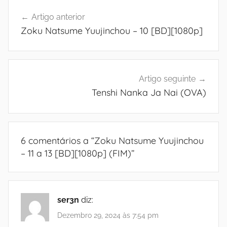
Navegação
Artigo anterior
de
Zoku Natsume Yuujinchou – 10 [BD][1080p]
artigos
Artigo seguinte
Tenshi Nanka Ja Nai (OVA)
6 comentários a “
Zoku Natsume Yuujinchou
– 11 a 13 [BD][1080p] (FIM)
”
ser3n
diz:
Dezembro 29, 2024 às 7:54 pm