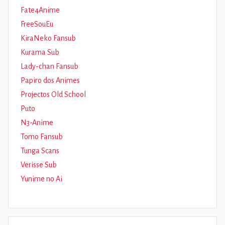
Fate4Anime
FreeSouEu
KiraNeko Fansub
Kurama Sub
Lady-chan Fansub
Papiro dos Animes
Projectos Old School
Puto
N3-Anime
Tomo Fansub
Tunga Scans
Verisse Sub
Yunime no Ai