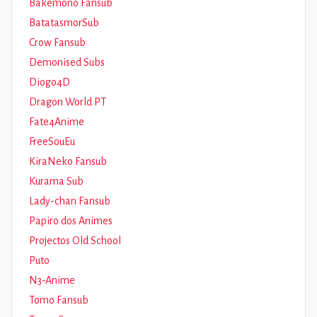
Bakemono Fansub
BatatasmorSub
Crow Fansub
Demonised Subs
Diogo4D
Dragon World PT
Fate4Anime
FreeSouEu
KiraNeko Fansub
Kurama Sub
Lady-chan Fansub
Papiro dos Animes
Projectos Old School
Puto
N3-Anime
Tomo Fansub