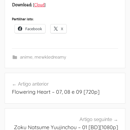
Download:
[
Cloud
]
Partilhar isto:
Facebook
X
anime
,
mewkledreamy
Navegação
Artigo anterior
de
Flowering Heart – 07, 08 e 09 [720p]
artigos
Artigo seguinte
Zoku Natsume Yuujinchou – 01 [BD][1080p]