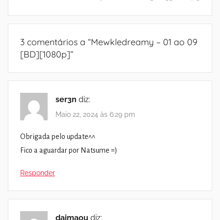
3 comentários a “
Mewkledreamy – 01 ao 09
[BD][1080p]
”
ser3n
diz:
Maio 22, 2024 às 6:29 pm
Obrigada pelo update^^
Fico a aguardar por Natsume =)
Responder
daimaou
diz: