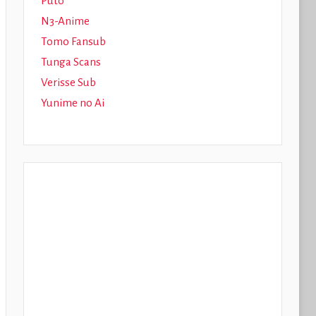
Puto
N3-Anime
Tomo Fansub
Tunga Scans
Verisse Sub
Yunime no Ai