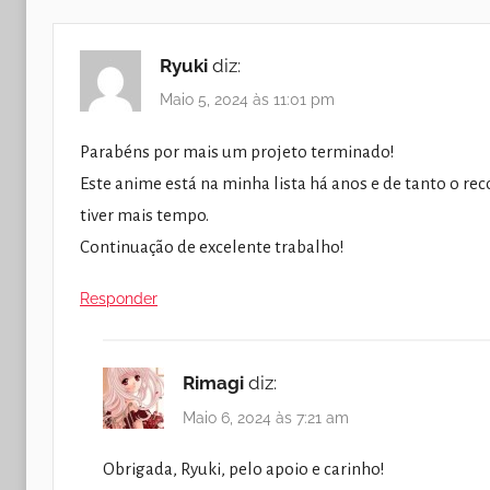
Ryuki
diz:
Maio 5, 2024 às 11:01 pm
Parabéns por mais um projeto terminado!
Este anime está na minha lista há anos e de tanto o re
tiver mais tempo.
Continuação de excelente trabalho!
Responder
Rimagi
diz:
Maio 6, 2024 às 7:21 am
Obrigada, Ryuki, pelo apoio e carinho!