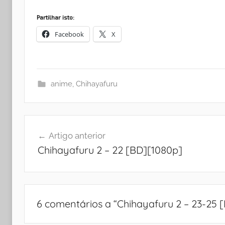
Partilhar isto:
Facebook
X
anime
,
Chihayafuru
Navegação
Artigo anterior
de
Chihayafuru 2 – 22 [BD][1080p]
artigos
6 comentários a “
Chihayafuru 2 – 23-25 