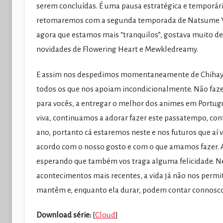
serem concluídas. É uma pausa estratégica e temporár
retomaremos com a segunda temporada de Natsume Yuuj
agora que estamos mais “tranquilos”, gostava muito d
novidades de Flowering Heart e Mewkledreamy.
E assim nos despedimos momentaneamente de Chihaya
todos os que nos apoiam incondicionalmente. Não faze
para vocês, a entregar o melhor dos animes em Portu
viva, continuamos a adorar fazer este passatempo, co
ano, portanto cá estaremos neste e nos futuros que aí v
acordo com o nosso gosto e com o que amamos fazer. A
esperando que também vos traga alguma felicidade.
acontecimentos mais recentes, a vida já não nos permit
mantêm e, enquanto ela durar, podem contar connosco 
Download série:
[
Cloud
]