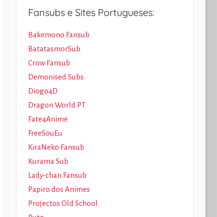
Fansubs e Sites Portugueses:
Bakemono Fansub
BatatasmorSub
Crow Fansub
Demonised Subs
Diogo4D
Dragon World PT
Fate4Anime
FreeSouEu
KiraNeko Fansub
Kurama Sub
Lady-chan Fansub
Papiro dos Animes
Projectos Old School