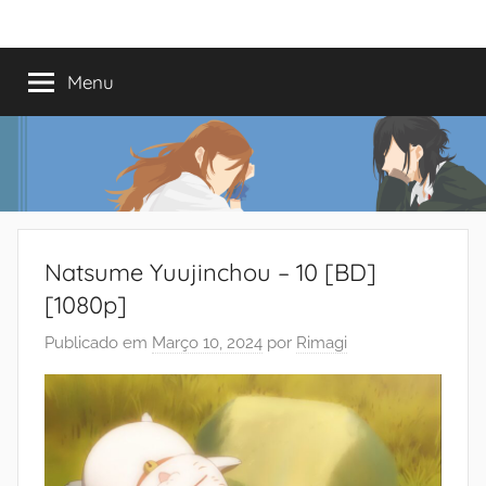
Saltar
Mundo
Há
para
13
o
Menu
do
anos
conteúdo
a
trazer-
Shoujo
vos
o
melhor
dos
Natsume Yuujinchou – 10 [BD]
romances
[1080p]
Publicado em
Março 10, 2024
por
Rimagi