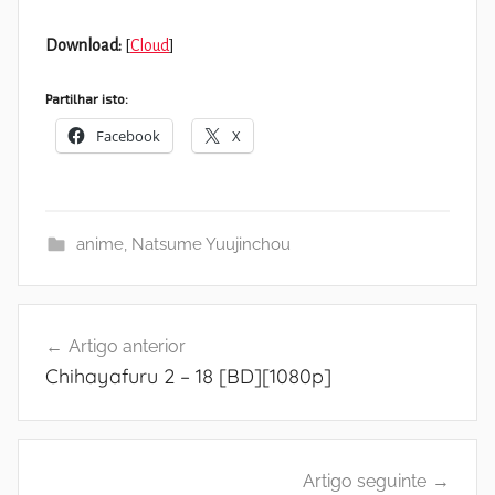
Download:
[
Cloud
]
Partilhar isto:
Facebook
X
anime
,
Natsume Yuujinchou
Navegação
Artigo anterior
de
Chihayafuru 2 – 18 [BD][1080p]
artigos
Artigo seguinte