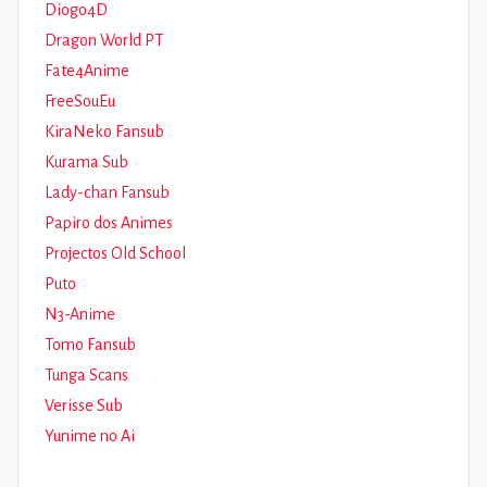
Diogo4D
Dragon World PT
Fate4Anime
FreeSouEu
KiraNeko Fansub
Kurama Sub
Lady-chan Fansub
Papiro dos Animes
Projectos Old School
Puto
N3-Anime
Tomo Fansub
Tunga Scans
Verisse Sub
Yunime no Ai