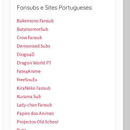
Fansubs e Sites Portugueses:
Bakemono Fansub
BatatasmorSub
Crow Fansub
Demonised Subs
Diogo4D
Dragon World PT
Fate4Anime
FreeSouEu
KiraNeko Fansub
Kurama Sub
Lady-chan Fansub
Papiro dos Animes
Projectos Old School