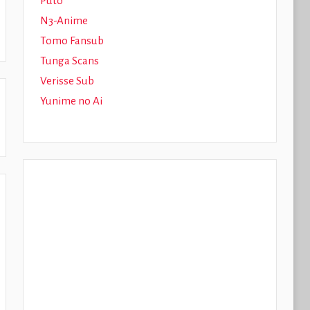
Puto
N3-Anime
Tomo Fansub
Tunga Scans
Verisse Sub
Yunime no Ai