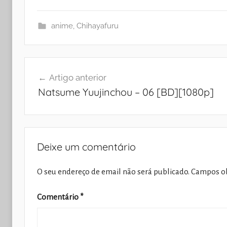
anime
,
Chihayafuru
Navegação
Artigo anterior
de
Natsume Yuujinchou – 06 [BD][1080p]
artigos
Deixe um comentário
O seu endereço de email não será publicado.
Campos ob
Comentário
*