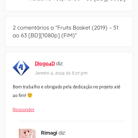
2 comentários a “
Fruits Basket (2019) – 51
ao 63 [BD][1080p] (FIM)
”
Diogo4D
diz:
Janeiro 4, 2024 às 6:27 pm
Bom trabalho e obrigado pela dedicação no projeto até
ao fim!
Responder
Rimagi
diz: