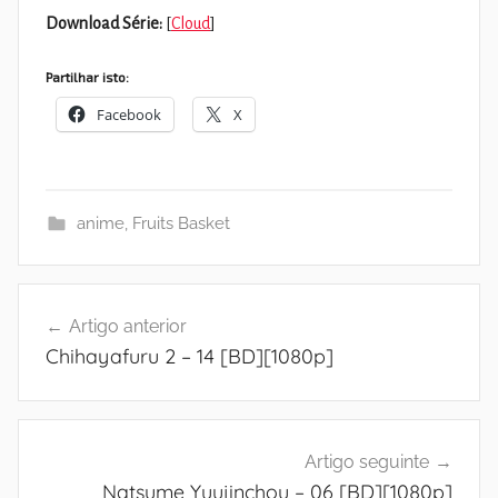
Download Série:
[
Cloud
]
Partilhar isto:
Facebook
X
anime
,
Fruits Basket
Navegação
Artigo anterior
de
Chihayafuru 2 – 14 [BD][1080p]
artigos
Artigo seguinte
Natsume Yuujinchou – 06 [BD][1080p]