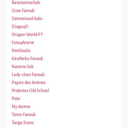
BatatasmorSub
Crow Fansub
Demonised Subs
Diogo4D
Dragon World PT
Fate4Anime
FreeSouEu
KiraNeko Fansub
Kurama Sub
Lady-chan Fansub
Papiro dos Animes
Projectos Old School
Puto
N3-Anime
Tomo Fansub
Tunga Scans