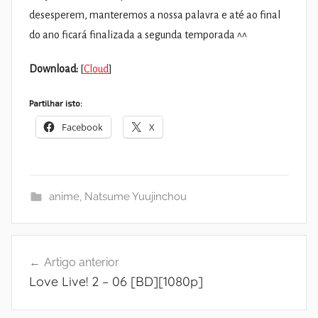
desesperem, manteremos a nossa palavra e até ao final
do ano ficará finalizada a segunda temporada ^^
Download:
[
Cloud
]
Partilhar isto:
Facebook
X
anime
,
Natsume Yuujinchou
Navegação
Artigo anterior
de
Love Live! 2 – 06 [BD][1080p]
artigos