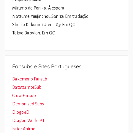
Mirumo de Pon 49: À espera
Natsume Yuujinchou San 12: Em tradução
Shoujo Kakumei Utena 03: Em QC
Tokyo Babylon: Em QC
Fansubs e Sites Portugueses:
Bakemono Fansub
BatatasmorSub
Crow Fansub
Demonised Subs
Diogo4D
Dragon World PT
Fate4Anime