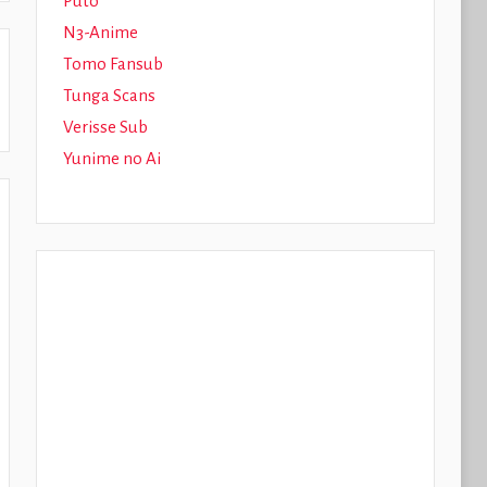
Puto
N3-Anime
Tomo Fansub
Tunga Scans
Verisse Sub
Yunime no Ai