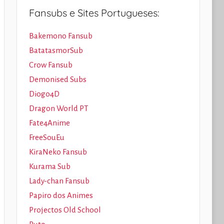
Fansubs e Sites Portugueses:
Bakemono Fansub
BatatasmorSub
Crow Fansub
Demonised Subs
Diogo4D
Dragon World PT
Fate4Anime
FreeSouEu
KiraNeko Fansub
Kurama Sub
Lady-chan Fansub
Papiro dos Animes
Projectos Old School