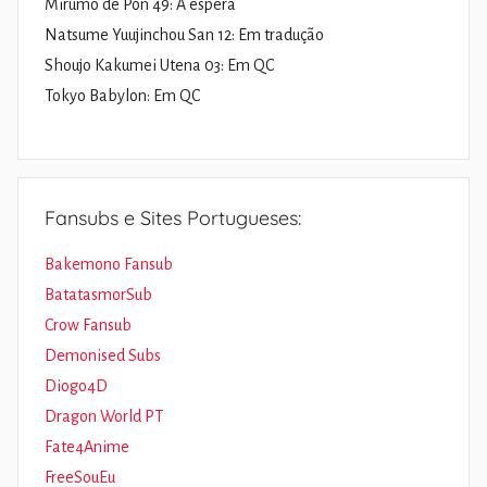
Mirumo de Pon 49: À espera
Natsume Yuujinchou San 12: Em tradução
Shoujo Kakumei Utena 03: Em QC
Tokyo Babylon: Em QC
Fansubs e Sites Portugueses:
Bakemono Fansub
BatatasmorSub
Crow Fansub
Demonised Subs
Diogo4D
Dragon World PT
Fate4Anime
FreeSouEu