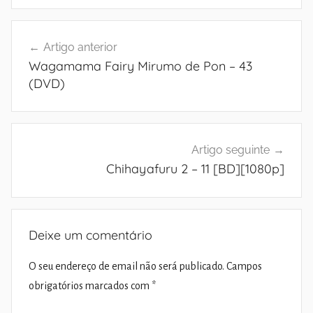
Navegação
Artigo anterior
de
Wagamama Fairy Mirumo de Pon – 43
artigos
(DVD)
Artigo seguinte
Chihayafuru 2 – 11 [BD][1080p]
Deixe um comentário
O seu endereço de email não será publicado.
Campos
obrigatórios marcados com
*