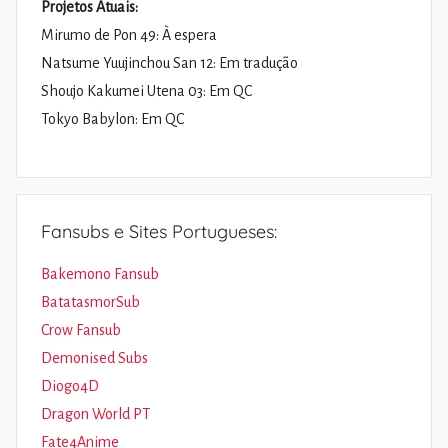
Projetos Atuais:
Mirumo de Pon 49: À espera
Natsume Yuujinchou San 12: Em tradução
Shoujo Kakumei Utena 03: Em QC
Tokyo Babylon: Em QC
Fansubs e Sites Portugueses:
Bakemono Fansub
BatatasmorSub
Crow Fansub
Demonised Subs
Diogo4D
Dragon World PT
Fate4Anime