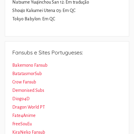
Natsume Yuujinchou San 12: Em tradução
Shoujo Kakumei Utena 03: Em QC
Tokyo Babylon: Em QC
Fansubs e Sites Portugueses:
Bakemono Fansub
BatatasmorSub
Crow Fansub
Demonised Subs
Diogo4D
Dragon World PT
Fate4Anime
FreeSouEu
KiraNeko Fansub