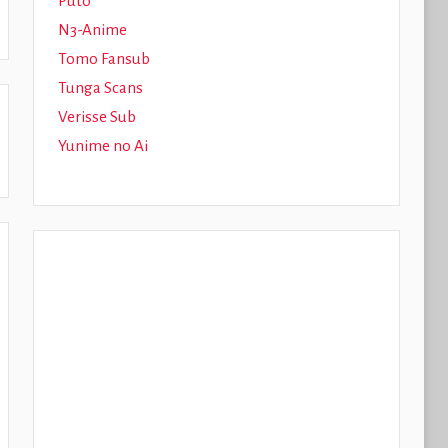
Puto
N3-Anime
Tomo Fansub
Tunga Scans
Verisse Sub
Yunime no Ai