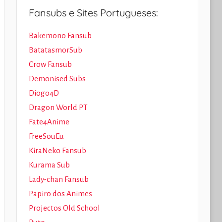
Fansubs e Sites Portugueses:
Bakemono Fansub
BatatasmorSub
Crow Fansub
Demonised Subs
Diogo4D
Dragon World PT
Fate4Anime
FreeSouEu
KiraNeko Fansub
Kurama Sub
Lady-chan Fansub
Papiro dos Animes
Projectos Old School