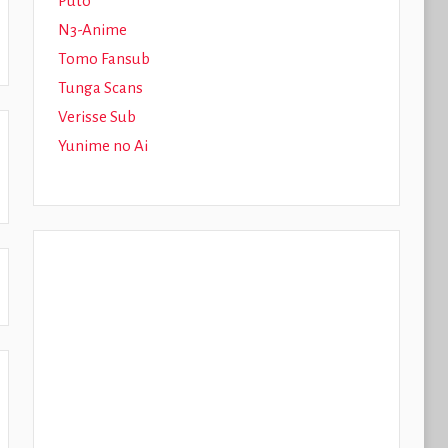
Puto
N3-Anime
Tomo Fansub
Tunga Scans
Verisse Sub
Yunime no Ai