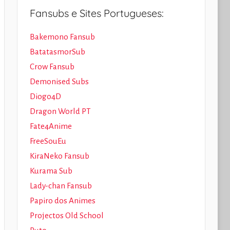
Fansubs e Sites Portugueses:
Bakemono Fansub
BatatasmorSub
Crow Fansub
Demonised Subs
Diogo4D
Dragon World PT
Fate4Anime
FreeSouEu
KiraNeko Fansub
Kurama Sub
Lady-chan Fansub
Papiro dos Animes
Projectos Old School