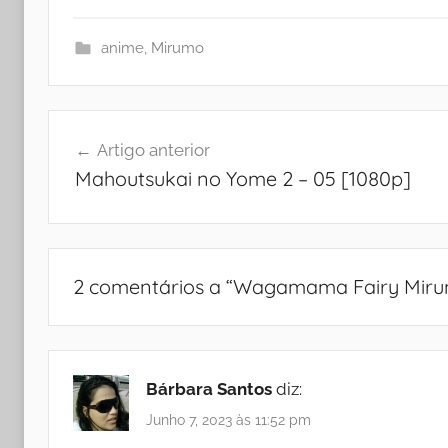
anime
,
Mirumo
Navegação
Artigo anterior
de
Mahoutsukai no Yome 2 – 05 [1080p]
artigos
2 comentários a “
Wagamama Fairy Mirum
Bárbara Santos
diz:
Junho 7, 2023 às 11:52 pm