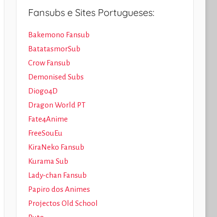
Fansubs e Sites Portugueses:
Bakemono Fansub
BatatasmorSub
Crow Fansub
Demonised Subs
Diogo4D
Dragon World PT
Fate4Anime
FreeSouEu
KiraNeko Fansub
Kurama Sub
Lady-chan Fansub
Papiro dos Animes
Projectos Old School