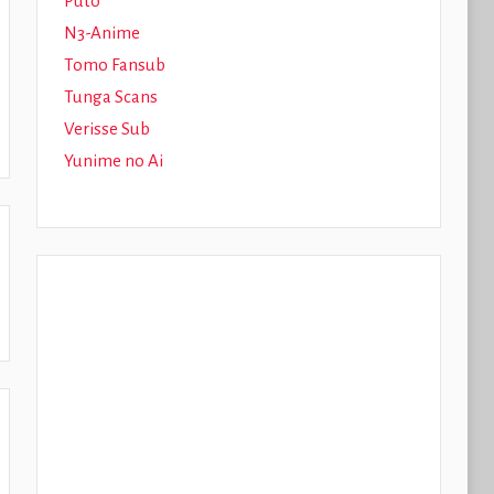
Puto
N3-Anime
Tomo Fansub
Tunga Scans
Verisse Sub
Yunime no Ai