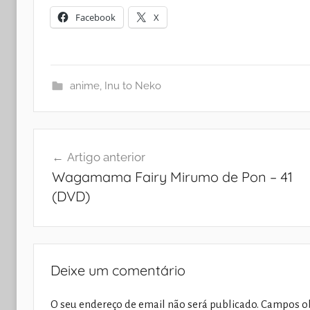
Facebook
X
anime
,
Inu to Neko
Navegação
Artigo anterior
de
Wagamama Fairy Mirumo de Pon – 41
artigos
(DVD)
Deixe um comentário
O seu endereço de email não será publicado.
Campos ob