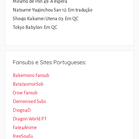
Mirumo de Pon 49: À espera
Natsume Yuujinchou San 12: Em tradução
Shoujo Kakumei Utena 03: Em QC
Tokyo Babylon: Em QC
Fansubs e Sites Portugueses:
Bakemono Fansub
BatatasmorSub
Crow Fansub
Demonised Subs
Diogo4D
Dragon World PT
Fate4Anime
FreeSouEu