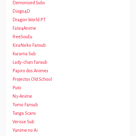
Demonised Subs
Diogo4D
Dragon World PT
Fate4Anime
FreeSouEu
KiraNeko Fansub
Kurama Sub
Lady-chan Fansub
Papiro dos Animes
Projectos Old School
Puto
N3-Anime
Tomo Fansub
Tunga Scans
Verisse Sub
Yunime no Ai