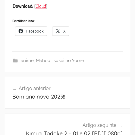
Download:
[
Cloud
]
Partilhar isto:
Facebook
X
anime
,
Mahou Tsukai no Yome
Navegação
Artigo anterior
de
Bom ano novo 2023!!
artigos
Artigo seguinte
Kimi ni Todoke 2 – 01 e 02 [BD][1080p]