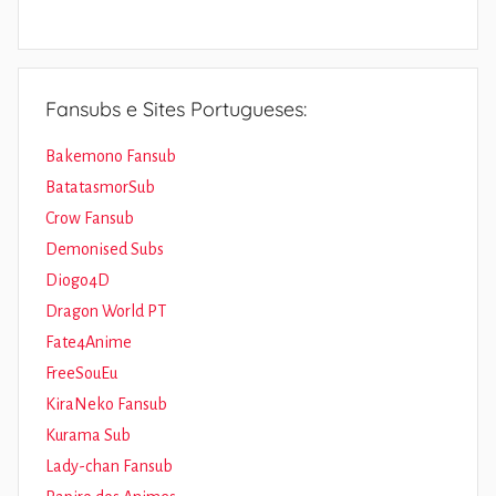
Fansubs e Sites Portugueses:
Bakemono Fansub
BatatasmorSub
Crow Fansub
Demonised Subs
Diogo4D
Dragon World PT
Fate4Anime
FreeSouEu
KiraNeko Fansub
Kurama Sub
Lady-chan Fansub