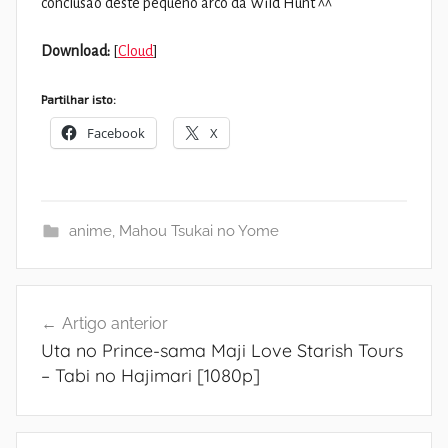
conclusão deste pequeno arco da Wild Hunt ^^
Download:
[
Cloud
]
Partilhar isto:
Facebook
X
anime
,
Mahou Tsukai no Yome
Navegação
Artigo anterior
de
Uta no Prince-sama Maji Love Starish Tours
artigos
– Tabi no Hajimari [1080p]