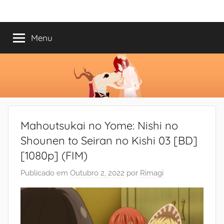
Saltar
Mundo
Há
para
13
o
Menu
do
anos
conteúdo
a
trazer-
Shoujo
vos
o
melhor
dos
Mahoutsukai no Yome: Nishi no
romances
Shounen to Seiran no Kishi 03 [BD]
[1080p] (FIM)
Publicado em
Outubro 2, 2022
por
Rimagi