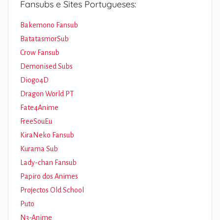
Fansubs e Sites Portugueses:
Bakemono Fansub
BatatasmorSub
Crow Fansub
Demonised Subs
Diogo4D
Dragon World PT
Fate4Anime
FreeSouEu
KiraNeko Fansub
Kurama Sub
Lady-chan Fansub
Papiro dos Animes
Projectos Old School
Puto
N3-Anime