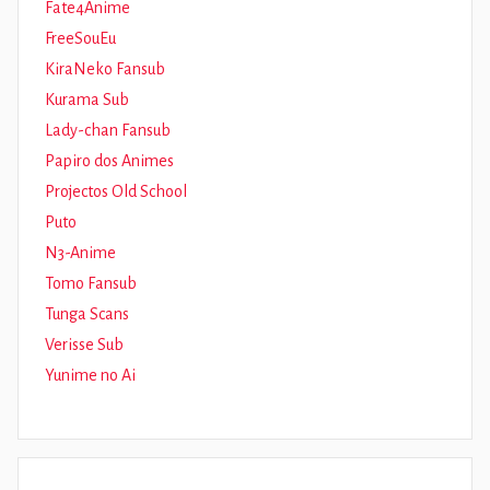
Fate4Anime
FreeSouEu
KiraNeko Fansub
Kurama Sub
Lady-chan Fansub
Papiro dos Animes
Projectos Old School
Puto
N3-Anime
Tomo Fansub
Tunga Scans
Verisse Sub
Yunime no Ai