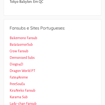
Tokyo Babylon: Em QC
Fansubs e Sites Portugueses:
Bakemono Fansub
BatatasmorSub
Crow Fansub
Demonised Subs
Diogo4D
Dragon World PT
Fate4Anime
FreeSouEu
KiraNeko Fansub
Kurama Sub
Lady-chan Fansub