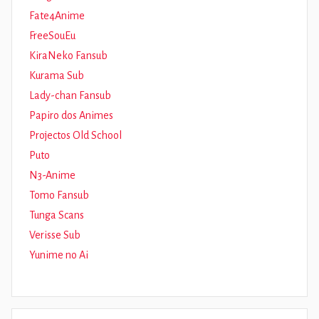
Fate4Anime
FreeSouEu
KiraNeko Fansub
Kurama Sub
Lady-chan Fansub
Papiro dos Animes
Projectos Old School
Puto
N3-Anime
Tomo Fansub
Tunga Scans
Verisse Sub
Yunime no Ai