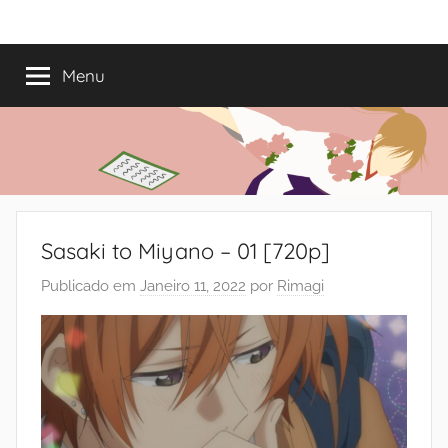
Saltar
Mundo
Há
para
13
o
Menu
do
anos
conteúdo
a
trazer-
Shoujo
vos
o
melhor
dos
Sasaki to Miyano – 01 [720p]
romances
Publicado em
Janeiro 11, 2022
por
Rimagi