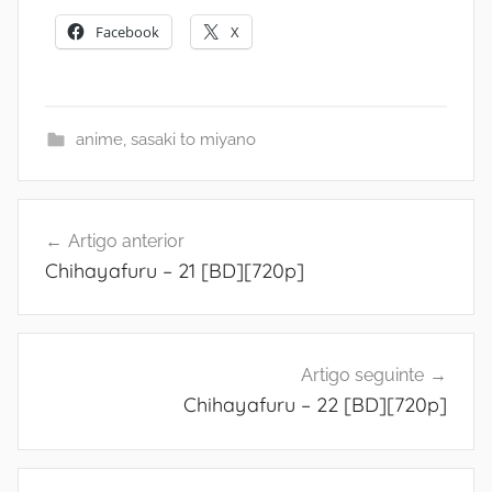
Facebook
X
anime
,
sasaki to miyano
Navegação
Artigo anterior
de
Chihayafuru – 21 [BD][720p]
artigos
Artigo seguinte
Chihayafuru – 22 [BD][720p]