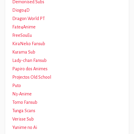
Demonised Subs
Diogo4D
Dragon World PT
Fate4Anime
FreeSouEu
KiraNeko Fansub
Kurama Sub
Lady-chan Fansub
Papiro dos Animes
Projectos Old School
Puto
N3-Anime
Tomo Fansub
Tunga Scans
Verisse Sub
Yunime no Ai