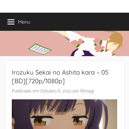
Saltar
Mundo
Há
para
13
o
Menu
do
anos
conteúdo
a
trazer-
Shoujo
vos
o
melhor
dos
Irozuku Sekai no Ashita kara – 05
romances
[BD][720p/1080p]
Publicado em
Outubro 6, 2021
por
Rimagi