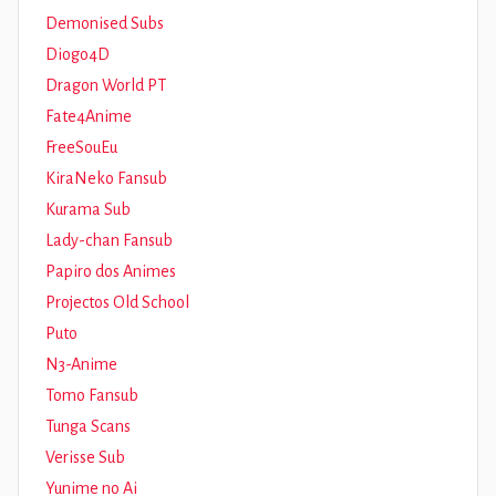
Demonised Subs
Diogo4D
Dragon World PT
Fate4Anime
FreeSouEu
KiraNeko Fansub
Kurama Sub
Lady-chan Fansub
Papiro dos Animes
Projectos Old School
Puto
N3-Anime
Tomo Fansub
Tunga Scans
Verisse Sub
Yunime no Ai