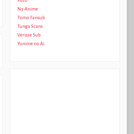
Puto
N3-Anime
Tomo Fansub
Tunga Scans
Verisse Sub
Yunime no Ai