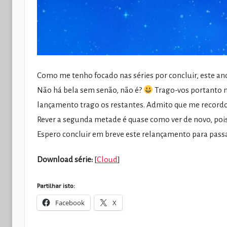
Como me tenho focado nas séries por concluir, este a
Não há bela sem senão, não é?
Trago-vos portanto m
lançamento trago os restantes. Admito que me record
Rever a segunda metade é quase como ver de novo, po
Espero concluir em breve este relançamento para passa
Download série:
[
Cloud
]
Partilhar isto:
Facebook
X