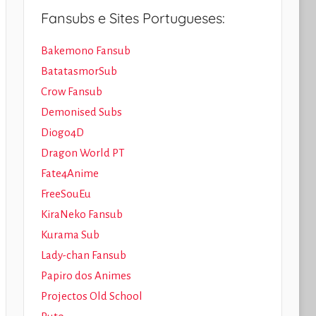
Fansubs e Sites Portugueses:
Bakemono Fansub
BatatasmorSub
Crow Fansub
Demonised Subs
Diogo4D
Dragon World PT
Fate4Anime
FreeSouEu
KiraNeko Fansub
Kurama Sub
Lady-chan Fansub
Papiro dos Animes
Projectos Old School