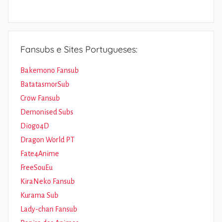
Fansubs e Sites Portugueses:
Bakemono Fansub
BatatasmorSub
Crow Fansub
Demonised Subs
Diogo4D
Dragon World PT
Fate4Anime
FreeSouEu
KiraNeko Fansub
Kurama Sub
Lady-chan Fansub