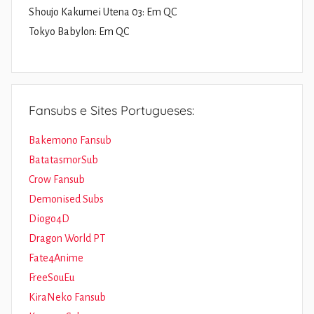
Shoujo Kakumei Utena 03: Em QC
Tokyo Babylon: Em QC
Fansubs e Sites Portugueses:
Bakemono Fansub
BatatasmorSub
Crow Fansub
Demonised Subs
Diogo4D
Dragon World PT
Fate4Anime
FreeSouEu
KiraNeko Fansub