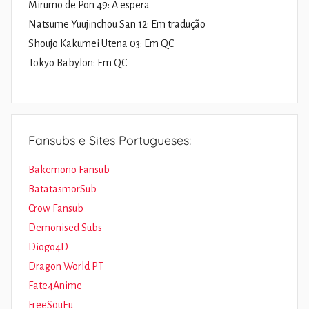
Mirumo de Pon 49: À espera
Natsume Yuujinchou San 12: Em tradução
Shoujo Kakumei Utena 03: Em QC
Tokyo Babylon: Em QC
Fansubs e Sites Portugueses:
Bakemono Fansub
BatatasmorSub
Crow Fansub
Demonised Subs
Diogo4D
Dragon World PT
Fate4Anime
FreeSouEu