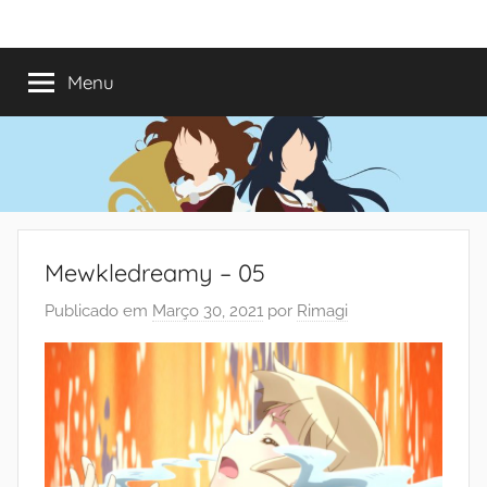
Saltar
Mundo
Há
para
13
o
Menu
do
anos
conteúdo
a
trazer-
Shoujo
vos
o
melhor
dos
Mewkledreamy – 05
romances
Publicado em
Março 30, 2021
por
Rimagi