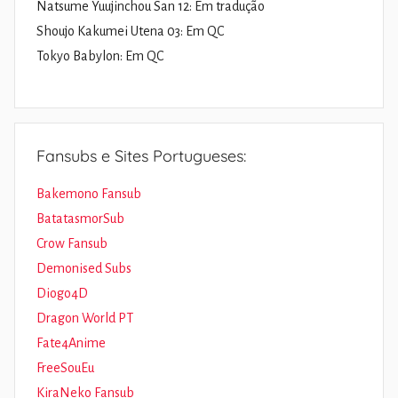
Natsume Yuujinchou San 12: Em tradução
Shoujo Kakumei Utena 03: Em QC
Tokyo Babylon: Em QC
Fansubs e Sites Portugueses:
Bakemono Fansub
BatatasmorSub
Crow Fansub
Demonised Subs
Diogo4D
Dragon World PT
Fate4Anime
FreeSouEu
KiraNeko Fansub