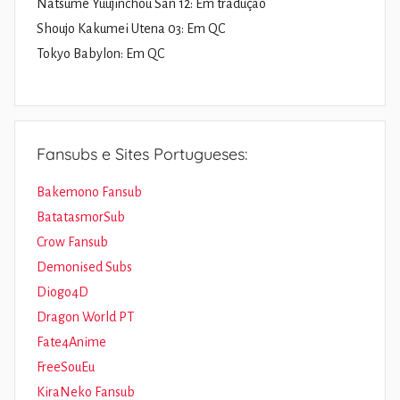
Natsume Yuujinchou San 12: Em tradução
Shoujo Kakumei Utena 03: Em QC
Tokyo Babylon: Em QC
Fansubs e Sites Portugueses:
Bakemono Fansub
BatatasmorSub
Crow Fansub
Demonised Subs
Diogo4D
Dragon World PT
Fate4Anime
FreeSouEu
KiraNeko Fansub