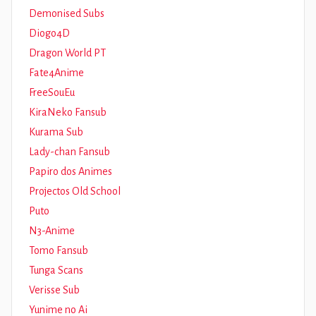
Demonised Subs
Diogo4D
Dragon World PT
Fate4Anime
FreeSouEu
KiraNeko Fansub
Kurama Sub
Lady-chan Fansub
Papiro dos Animes
Projectos Old School
Puto
N3-Anime
Tomo Fansub
Tunga Scans
Verisse Sub
Yunime no Ai