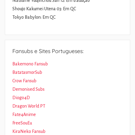
Natsume Yuujinchou San 12: Em tradução
Shoujo Kakumei Utena 03: Em QC
Tokyo Babylon: Em QC
Fansubs e Sites Portugueses:
Bakemono Fansub
BatatasmorSub
Crow Fansub
Demonised Subs
Diogo4D
Dragon World PT
Fate4Anime
FreeSouEu
KiraNeko Fansub