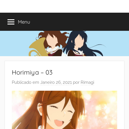
Saltar
Mundo
Há
para
13
o
Menu
do
anos
conteúdo
a
trazer-
Shoujo
vos
o
melhor
dos
Horimiya – 03
romances
Publicado em
Janeiro 26, 2021
por
Rimagi