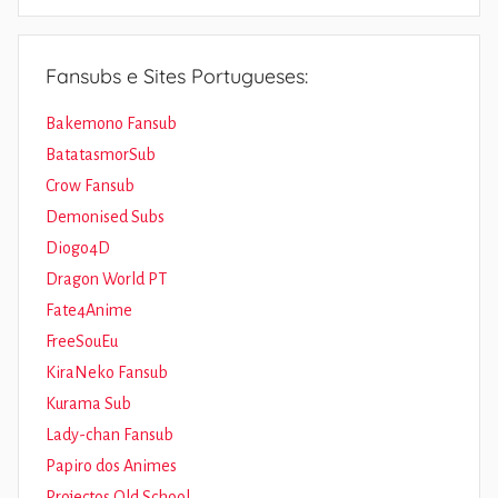
Fansubs e Sites Portugueses:
Bakemono Fansub
BatatasmorSub
Crow Fansub
Demonised Subs
Diogo4D
Dragon World PT
Fate4Anime
FreeSouEu
KiraNeko Fansub
Kurama Sub
Lady-chan Fansub
Papiro dos Animes
Projectos Old School