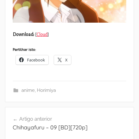
Download:
[
Cloud
]
Partilhar isto:
Facebook
X
anime
,
Horimiya
Navegação
Artigo anterior
de
Chihayafuru – 09 [BD][720p]
artigos