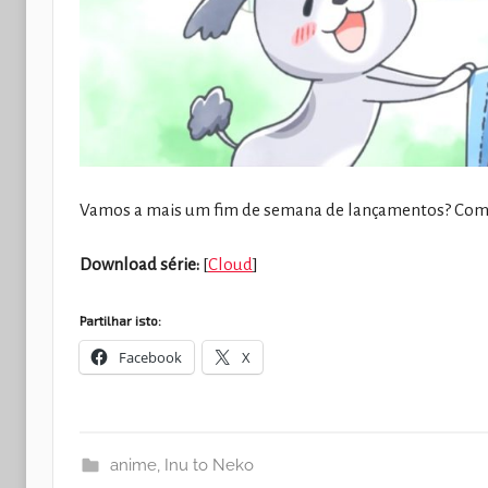
Vamos a mais um fim de semana de lançamentos? Come
Download série:
[
Cloud
]
Partilhar isto:
Facebook
X
anime
,
Inu to Neko