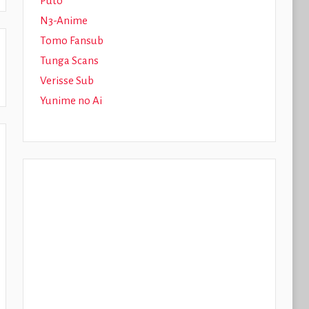
Puto
N3-Anime
Tomo Fansub
Tunga Scans
Verisse Sub
Yunime no Ai