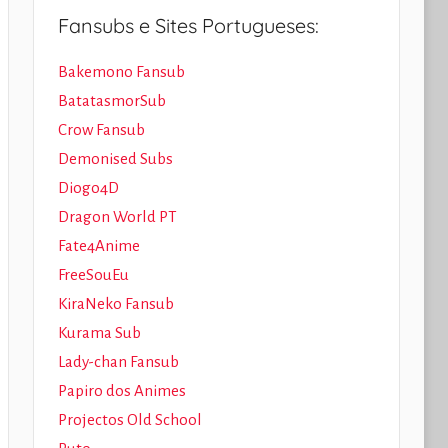
Fansubs e Sites Portugueses:
Bakemono Fansub
BatatasmorSub
Crow Fansub
Demonised Subs
Diogo4D
Dragon World PT
Fate4Anime
FreeSouEu
KiraNeko Fansub
Kurama Sub
Lady-chan Fansub
Papiro dos Animes
Projectos Old School