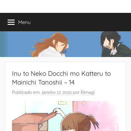
Saltar
Mundo
Há
para
13
o
Menu
do
anos
conteúdo
a
trazer-
Shoujo
vos
o
melhor
dos
Inu to Neko Docchi mo Katteru to
romances
Mainichi Tanoshii – 14
Publicado em
Janeiro 17, 2021
por
Rimagi