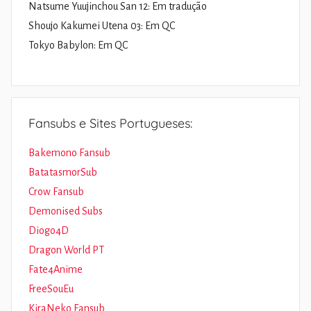
Natsume Yuujinchou San 12: Em tradução
Shoujo Kakumei Utena 03: Em QC
Tokyo Babylon: Em QC
Fansubs e Sites Portugueses:
Bakemono Fansub
BatatasmorSub
Crow Fansub
Demonised Subs
Diogo4D
Dragon World PT
Fate4Anime
FreeSouEu
KiraNeko Fansub