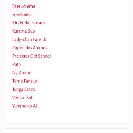
Fate4Anime
FreeSouEu
KiraNeko Fansub
Kurama Sub
Lady-chan Fansub
Papiro dos Animes
Projectos Old School
Puto
N3-Anime
Tomo Fansub
Tunga Scans
Verisse Sub
Yunime no Ai