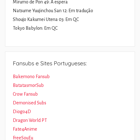
Mirumo de Pon 49: À espera
Natsume Yuujinchou San 12: Em tradução
Shoujo Kakumei Utena 03: Em QC
Tokyo Babylon: Em QC
Fansubs e Sites Portugueses:
Bakemono Fansub
BatatasmorSub
Crow Fansub
Demonised Subs
Diogo4D
Dragon World PT
Fate4Anime
FreeSouEu