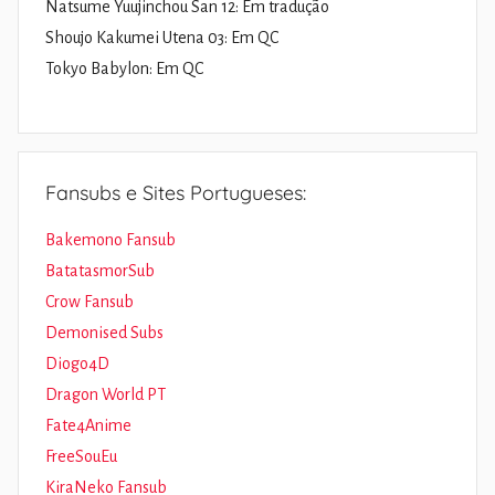
Natsume Yuujinchou San 12: Em tradução
Shoujo Kakumei Utena 03: Em QC
Tokyo Babylon: Em QC
Fansubs e Sites Portugueses:
Bakemono Fansub
BatatasmorSub
Crow Fansub
Demonised Subs
Diogo4D
Dragon World PT
Fate4Anime
FreeSouEu
KiraNeko Fansub