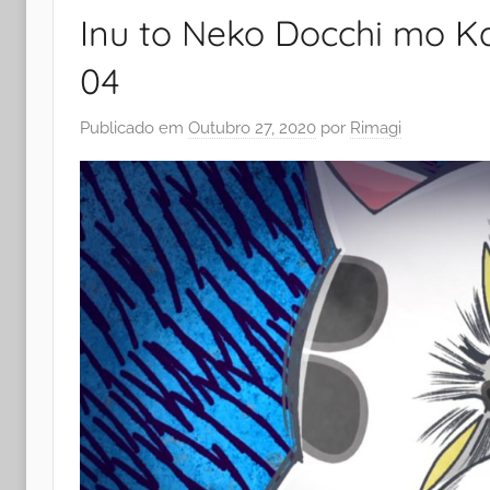
Inu to Neko Docchi mo Kat
04
Publicado em
Outubro 27, 2020
por
Rimagi