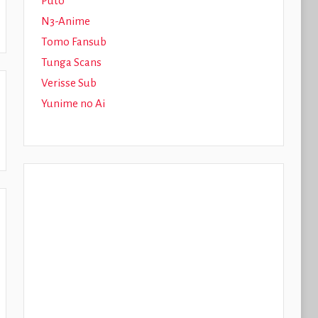
Puto
N3-Anime
Tomo Fansub
Tunga Scans
Verisse Sub
Yunime no Ai