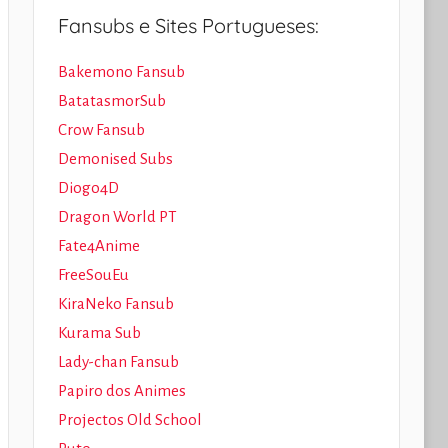
Fansubs e Sites Portugueses:
Bakemono Fansub
BatatasmorSub
Crow Fansub
Demonised Subs
Diogo4D
Dragon World PT
Fate4Anime
FreeSouEu
KiraNeko Fansub
Kurama Sub
Lady-chan Fansub
Papiro dos Animes
Projectos Old School