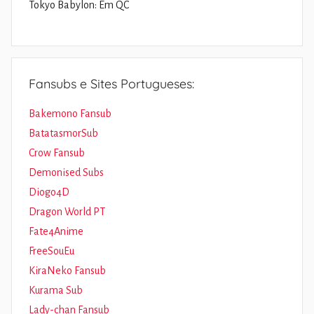
Tokyo Babylon: Em QC
Fansubs e Sites Portugueses:
Bakemono Fansub
BatatasmorSub
Crow Fansub
Demonised Subs
Diogo4D
Dragon World PT
Fate4Anime
FreeSouEu
KiraNeko Fansub
Kurama Sub
Lady-chan Fansub