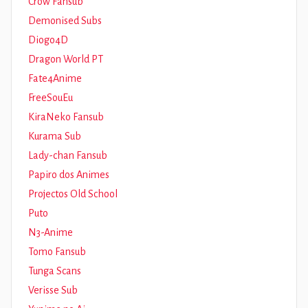
Crow Fansub
Demonised Subs
Diogo4D
Dragon World PT
Fate4Anime
FreeSouEu
KiraNeko Fansub
Kurama Sub
Lady-chan Fansub
Papiro dos Animes
Projectos Old School
Puto
N3-Anime
Tomo Fansub
Tunga Scans
Verisse Sub