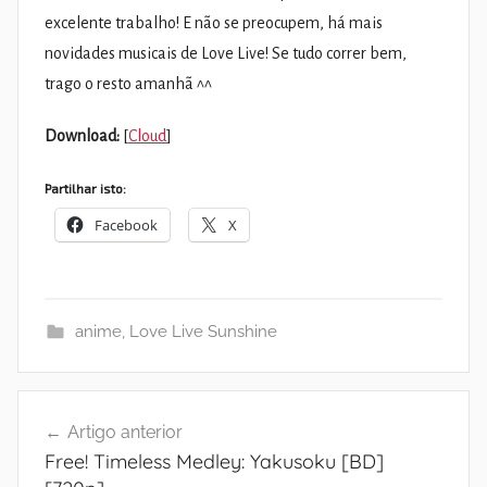
excelente trabalho! E não se preocupem, há mais
novidades musicais de Love Live! Se tudo correr bem,
trago o resto amanhã ^^
Download:
[
Cloud
]
Partilhar isto:
Facebook
X
anime
,
Love Live Sunshine
Navegação
Artigo anterior
de
Free! Timeless Medley: Yakusoku [BD]
artigos