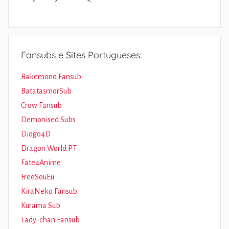
Fansubs e Sites Portugueses:
Bakemono Fansub
BatatasmorSub
Crow Fansub
Demonised Subs
Diogo4D
Dragon World PT
Fate4Anime
FreeSouEu
KiraNeko Fansub
Kurama Sub
Lady-chan Fansub