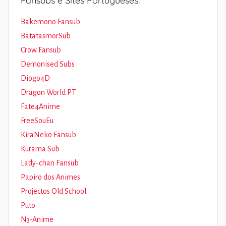
Fansubs e Sites Portugueses:
Bakemono Fansub
BatatasmorSub
Crow Fansub
Demonised Subs
Diogo4D
Dragon World PT
Fate4Anime
FreeSouEu
KiraNeko Fansub
Kurama Sub
Lady-chan Fansub
Papiro dos Animes
Projectos Old School
Puto
N3-Anime