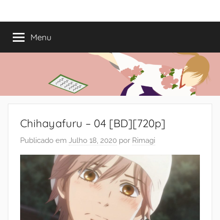
Saltar
Mundo
Há
para
13
o
Menu
do
anos
conteúdo
a
trazer-
Shoujo
vos
o
melhor
dos
Chihayafuru – 04 [BD][720p]
romances
Publicado em
Julho 18, 2020
por
Rimagi