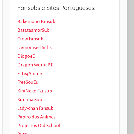
Fansubs e Sites Portugueses:
Bakemono Fansub
BatatasmorSub
Crow Fansub
Demonised Subs
Diogo4D
Dragon World PT
Fate4Anime
FreeSouEu
KiraNeko Fansub
Kurama Sub
Lady-chan Fansub
Papiro dos Animes
Projectos Old School