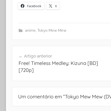
Facebook
X
anime
,
Tokyo Mew Mew
Navegação
Artigo anterior
de
Free! Timeless Medley: Kizuna [BD]
artigos
[720p]
Um comentário em “
Tokyo Mew Mew (DV