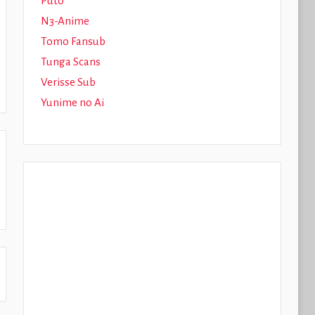
Puto
N3-Anime
Tomo Fansub
Tunga Scans
Verisse Sub
Yunime no Ai