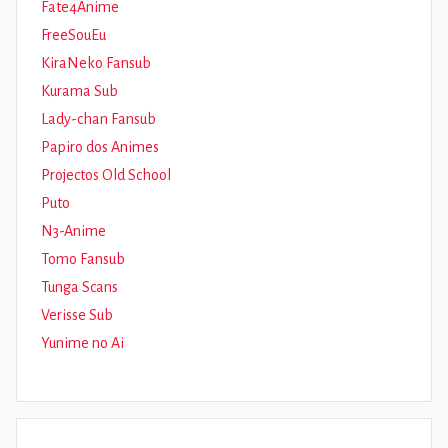
Fate4Anime
FreeSouEu
KiraNeko Fansub
Kurama Sub
Lady-chan Fansub
Papiro dos Animes
Projectos Old School
Puto
N3-Anime
Tomo Fansub
Tunga Scans
Verisse Sub
Yunime no Ai