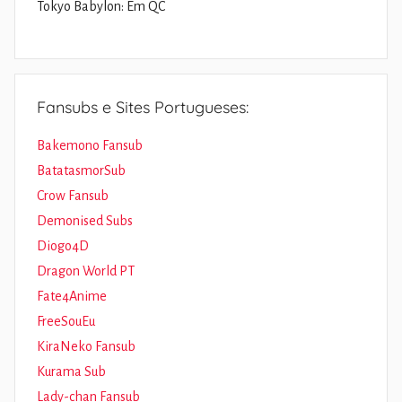
Tokyo Babylon: Em QC
Fansubs e Sites Portugueses:
Bakemono Fansub
BatatasmorSub
Crow Fansub
Demonised Subs
Diogo4D
Dragon World PT
Fate4Anime
FreeSouEu
KiraNeko Fansub
Kurama Sub
Lady-chan Fansub