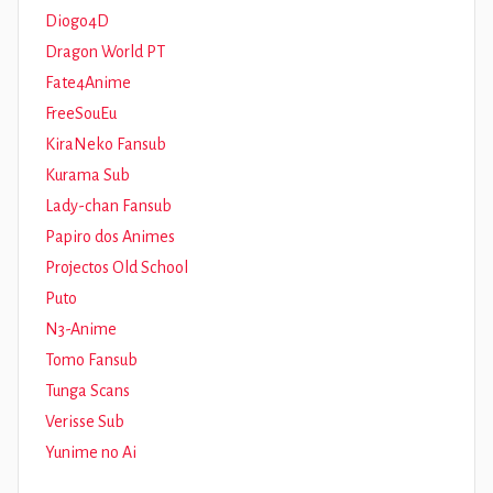
Diogo4D
Dragon World PT
Fate4Anime
FreeSouEu
KiraNeko Fansub
Kurama Sub
Lady-chan Fansub
Papiro dos Animes
Projectos Old School
Puto
N3-Anime
Tomo Fansub
Tunga Scans
Verisse Sub
Yunime no Ai