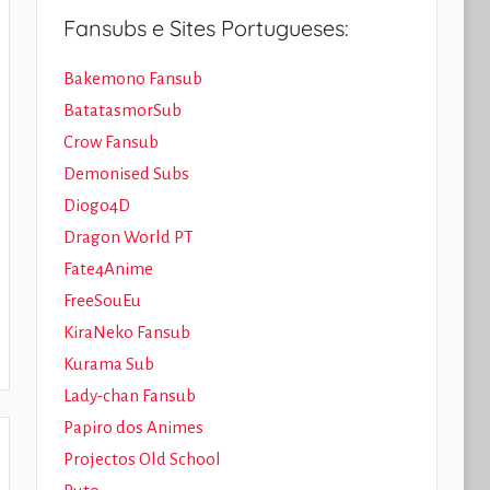
Fansubs e Sites Portugueses:
Bakemono Fansub
BatatasmorSub
Crow Fansub
Demonised Subs
Diogo4D
Dragon World PT
Fate4Anime
FreeSouEu
KiraNeko Fansub
Kurama Sub
Lady-chan Fansub
Papiro dos Animes
Projectos Old School