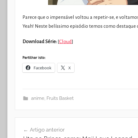
Parece que o impensável voltou a repetir-se, e voltam
Yeah! Neste belíssimo episódio temos como destaque o 
Download Série:
[
Cloud
]
Partilhar isto:
Facebook
X
anime
,
Fruits Basket
Navegação
Artigo anterior
de