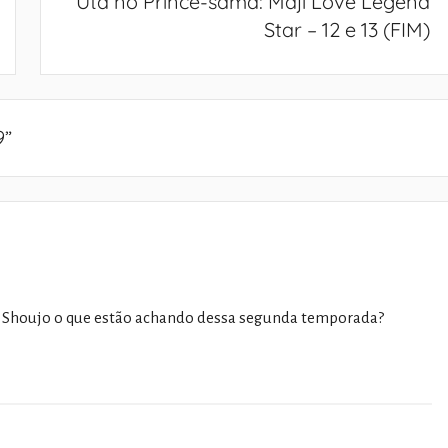
Uta no Prince-sama: Maji Love Legend
Star – 12 e 13 (FIM)
9
”
 Shoujo o que estão achando dessa segunda temporada?