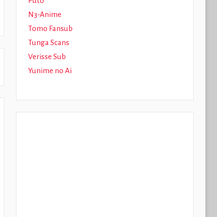
Puto
N3-Anime
Tomo Fansub
Tunga Scans
Verisse Sub
Yunime no Ai