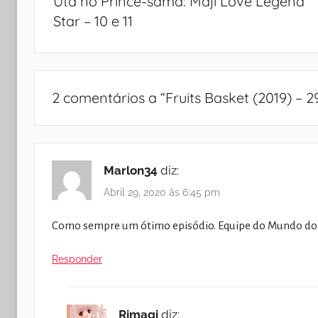
Uta no Prince-sama: Maji Love Legend
artigos
Star – 10 e 11
2 comentários a “
Fruits Basket (2019) – 2
Marlon34
diz:
Abril 29, 2020 às 6:45 pm
Como sempre um ótimo episódio. Equipe do Mundo do
Responder
Rimagi
diz: