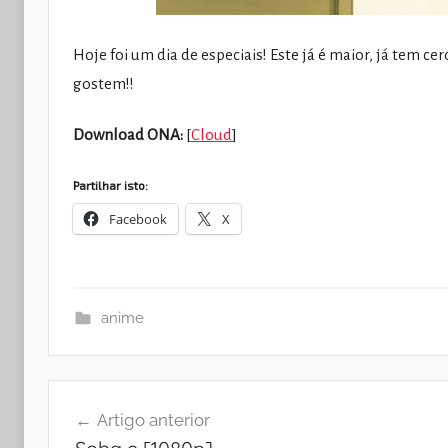
Hoje foi um dia de especiais! Este já é maior, já tem c
gostem!!
Download ONA:
[
Cloud
]
Partilhar isto:
Facebook
X
anime
Navegação
Artigo anterior
de