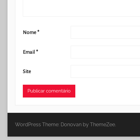
Nome
*
Email
*
Site
WordPress Theme: Donovan by ThemeZee.