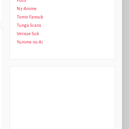
Puto
N3-Anime
Tomo Fansub
Tunga Scans
Verisse Sub
Yunime no Ai