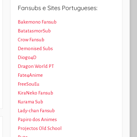
Fansubs e Sites Portugueses:
Bakemono Fansub
BatatasmorSub
Crow Fansub
Demonised Subs
Diogo4D
Dragon World PT
Fate4Anime
FreeSouEu
KiraNeko Fansub
Kurama Sub
Lady-chan Fansub
Papiro dos Animes
Projectos Old School