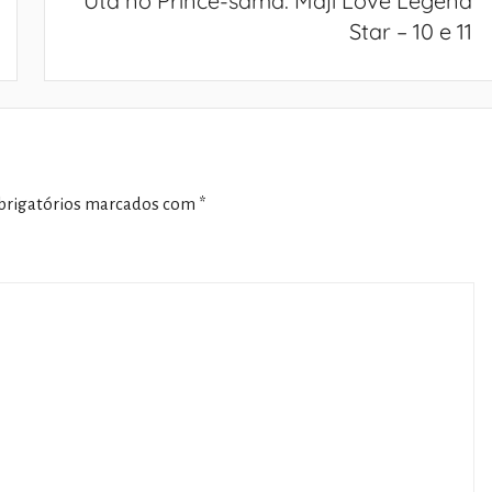
Uta no Prince-sama: Maji Love Legend
Star – 10 e 11
rigatórios marcados com
*