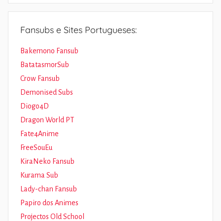
Fansubs e Sites Portugueses:
Bakemono Fansub
BatatasmorSub
Crow Fansub
Demonised Subs
Diogo4D
Dragon World PT
Fate4Anime
FreeSouEu
KiraNeko Fansub
Kurama Sub
Lady-chan Fansub
Papiro dos Animes
Projectos Old School